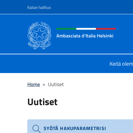
Siirry sisältöön
Italian hallitus
Header, social and menu o
Ambasciata d'Italia Helsinki
Sito Ufficiale Ambasciata d'Italia a
Keitä ole
Home
>
Uutiset
Uutiset
SYÖTÄ HAKUPARAMETRISI