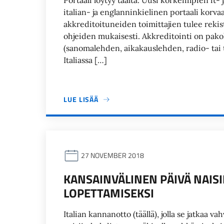
Portaali löytyy täältä. Uusi korkeimpien it-
italian- ja englanninkielinen portaali korv
akkreditoituneiden toimittajien tulee rekis
ohjeiden mukaisesti. Akkreditointi on pak
(sanomalehden, aikakauslehden, radio- tai te
Italiassa […]
LUE LISÄÄ
27 NOVEMBER 2018
KANSAINVÄLINEN PÄIVÄ NAIS
LOPETTAMISEKSI
Italian kannanotto (täällä), jolla se jatkaa 