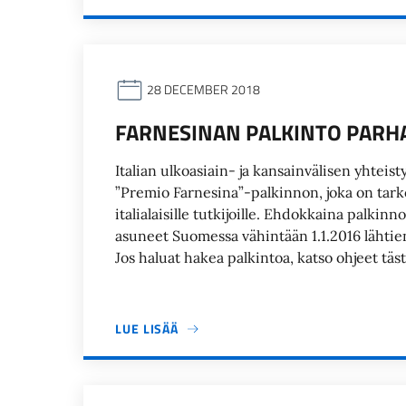
28 DECEMBER 2018
FARNESINAN PALKINTO PARHAIL
Italian ulkoasiain- ja kansainvälisen yhteis
”Premio Farnesina”-palkinnon, joka on tarko
italialaisille tutkijoille. Ehdokkaina palkinnon
asuneet Suomessa vähintään 1.1.2016 lähtien. 
Jos haluat hakea palkintoa, katso ohjeet täst
LUE LISÄÄ