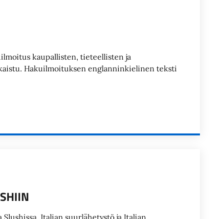
oitus kaupallisten, tieteellisten ja
ulkaistu. Hakuilmoituksen englanninkielinen teksti
SHIIN
Slushissa. Italian suurlähetystö ja Italian