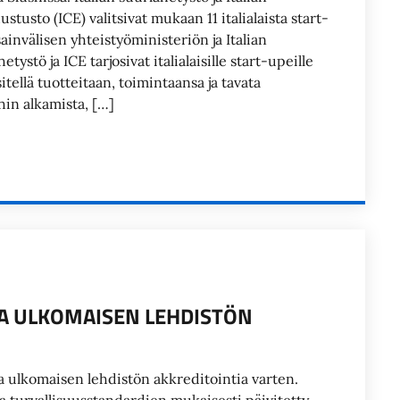
sto (ICE) valitsivat mukaan 11 italialaista start-
ainvälisen yhteistyöministeriön ja Italian
ystö ja ICE tarjosivat italialaisille start-upeille
itellä tuotteitaan, toimintaansa ja tavata
hin alkamista, […]
 JA ULKOMAISEN LEHDISTÖN
n ja ulkomaisen lehdistön akkreditointia varten.