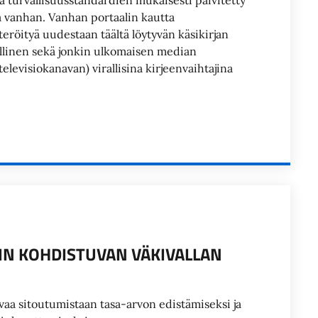
 ja turvallisuusstandardien mukaisesti päivitetty
aa vanhan. Vanhan portaalin kautta
teröityä uudestaan täältä löytyvän käsikirjan
ollinen sekä jonkin ulkomaisen median
levisiokanavan) virallisina kirjeenvaihtajina
IIN KOHDISTUVAN VÄKIVALLAN
vahvaa sitoutumistaan tasa-arvon edistämiseksi ja