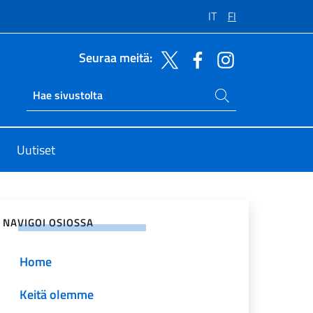
IT
FI
Seuraa meitä:
Hae sivustolta
Ricerca sito live
Uutiset
osiaalisessa mediassa
NAVIGOI OSIOSSA
Home
Keitä olemme