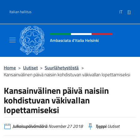
Siirry sisältöön
IT
FI
Italian hallitus
Header, social and menu of site
Ambasciata d'Italia Helsinki
Sito Ufficiale Ambasciata d'Italia a Helsinki
Home
>
Uutiset
>
Suurlähetystöstä
>
Kansainvälinen päivä naisiin kohdistuvan väkivallan lopettamiseksi
Kansainvälinen päivä naisiin
kohdistuvan väkivallan
lopettamiseksi
Julkaisupäivämäärä:
November 27 2018
Tyyppi:
Uutiset