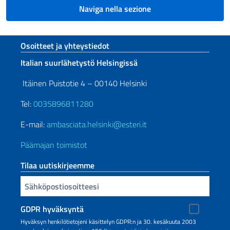
Naviga nella sezione
Footer section
Osoitteet ja yhteystiedot
Italian suurlähetystö Helsingissä
Itäinen Puistotie 4 – 00140 Helsinki
Tel:
0035896811280
E-mail:
ambasciata.helsinki@esteri.it
Päämajan toimistot
Tilaa uutiskirjeemme
Sähköpostiosoitteesi
GDPR hyväksyntä
Hyväksyn henkilötietojeni käsittelyn GDPR:n ja 30. kesäkuuta 2003