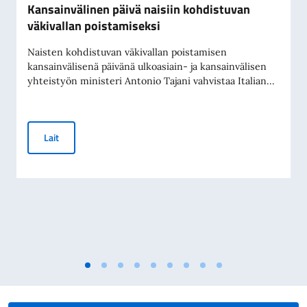
Kansainvälinen päivä naisiin kohdistuvan
väkivallan poistamiseksi
Naisten kohdistuvan väkivallan poistamisen
kansainvälisenä päivänä ulkoasiain- ja kansainvälisen
yhteistyön ministeri Antonio Tajani vahvistaa Italian...
Kansainvälinen päivä naisiin kohdistuvan väkivallan poistam
Lait