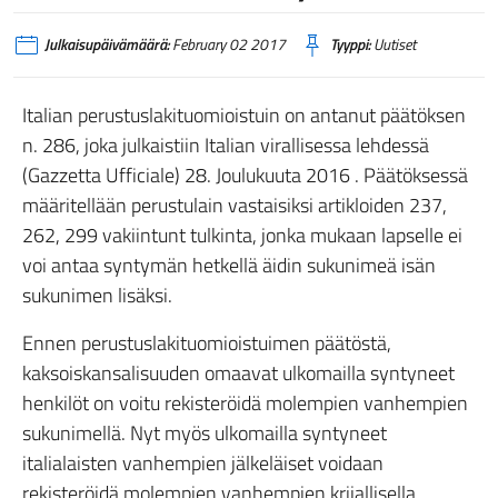
Julkaisupäivämäärä:
February 02 2017
Tyyppi:
Uutiset
Italian perustuslakituomioistuin on antanut päätöksen
n. 286, joka julkaistiin Italian virallisessa lehdessä
(Gazzetta Ufficiale) 28. Joulukuuta 2016 . Päätöksessä
määritellään perustulain vastaisiksi artikloiden 237,
262, 299 vakiintunt tulkinta, jonka mukaan lapselle ei
voi antaa syntymän hetkellä äidin sukunimeä isän
sukunimen lisäksi.
Ennen perustuslakituomioistuimen päätöstä,
kaksoiskansalisuuden omaavat ulkomailla syntyneet
henkilöt on voitu rekisteröidä molempien vanhempien
sukunimellä. Nyt myös ulkomailla syntyneet
italialaisten vanhempien jälkeläiset voidaan
rekisteröidä molempien vanhempien krijallisella