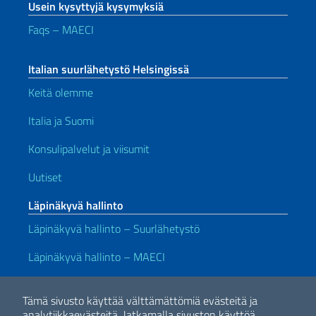
Usein kysyttyjä kysymyksiä
Faqs – MAECI
Italian suurlähetystö Helsingissä
Keitä olemme
Italia ja Suomi
Konsulipalvelut ja viisumit
Uutiset
Läpinäkyvä hallinto
Läpinäkyvä hallinto – Suurlähetystö
Läpinäkyvä hallinto – MAECI
Hyödyllisiä linkkejä
Tämä sivusto käyttää välttämättömiä evästeitä ja
Note legali
Privacy e cookie policy
Dichiarazione di accessibilità
analytiikkaevästeitä.
Jatkamalla sivuston käyttöä