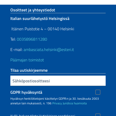
Footer section
Osoitteet ja yhteystiedot
Italian suurlähetystö Helsingissä
Itäinen Puistotie 4 – 00140 Helsinki
Tel:
0035896811280
E-mail:
ambasciata.helsinki@esteri.it
Päämajan toimistot
Tilaa uutiskirjeemme
Sähköpostiosoitteesi
GDPR hyväksyntä
Hyväksyn henkilötietojeni käsittelyn GDPR:n ja 30. kesäkuuta 2003
annetun lain mukaisesti, n. 196
Privacy
Juridisia huomioita