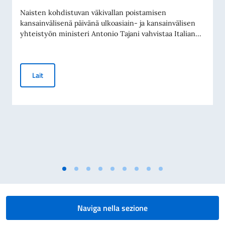
Naisten kohdistuvan väkivallan poistamisen
kansainvälisenä päivänä ulkoasiain- ja kansainvälisen
yhteistyön ministeri Antonio Tajani vahvistaa Italian...
Kansainvälinen päivä naisiin kohdistuvan väkivallan poistam
Lait
Naviga nella sezione