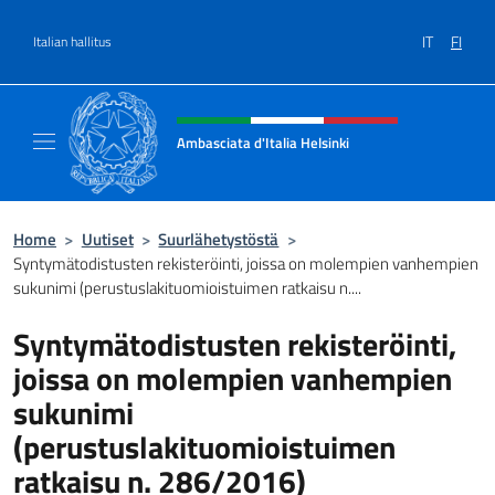
Siirry sisältöön
IT
FI
Italian hallitus
Header, social and menu of site
Ambasciata d'Italia Helsinki
Sito Ufficiale Ambasciata d'Italia a Helsinki
Home
>
Uutiset
>
Suurlähetystöstä
>
Syntymätodistusten rekisteröinti, joissa on molempien vanhempien
sukunimi (perustuslakituomioistuimen ratkaisu n....
Syntymätodistusten rekisteröinti,
joissa on molempien vanhempien
sukunimi
(perustuslakituomioistuimen
ratkaisu n. 286/2016)