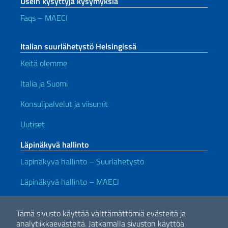
Usein kysyttyjä kysymyksiä
Faqs – MAECI
Italian suurlähetystö Helsingissä
Keitä olemme
Italia ja Suomi
Konsulipalvelut ja viisumit
Uutiset
Läpinäkyvä hallinto
Läpinäkyvä hallinto – Suurlähetystö
Läpinäkyvä hallinto – MAECI
Hyödyllisiä linkkejä
Tämä sivusto käyttää välttämättömiä evästeitä ja
Note legali
Privacy e cookie policy
Dichiarazione di accessibilità
analytiikkaevästeitä.
Jatkamalla sivuston käyttöä