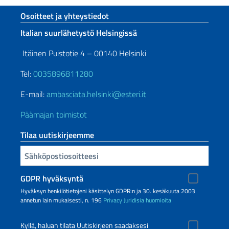
Footer section
Osoitteet ja yhteystiedot
Italian suurlähetystö Helsingissä
Itäinen Puistotie 4 – 00140 Helsinki
Tel:
0035896811280
E-mail:
ambasciata.helsinki@esteri.it
Päämajan toimistot
Tilaa uutiskirjeemme
Sähköpostiosoitteesi
GDPR hyväksyntä
Hyväksyn henkilötietojeni käsittelyn GDPR:n ja 30. kesäkuuta 2003
annetun lain mukaisesti, n. 196
Privacy
Juridisia huomioita
Kyllä, haluan tilata Uutiskirjeen saadaksesi