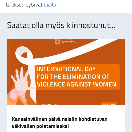
tulokset löytyvät
täältä
.
Saatat olla myös kiinnostunut...
Kansainvälinen päivä naisiin kohdistuvan
väkivallan poistamiseksi