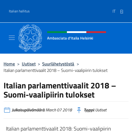
Siirry sisältöön
IT
FI
Italian hallitus
Header, social and menu of site
Ambasciata d'Italia Helsinki
Sito Ufficiale Ambasciata d'Italia a Helsinki
Home
>
Uutiset
>
Suurlähetystöstä
>
Italian parlamenttivaalit 2018 – Suomi-vaalipiirin tulokset
Italian parlamenttivaalit 2018 –
Suomi-vaalipiirin tulokset
Julkaisupäivämäärä:
March 07 2018
Tyyppi:
Uutiset
Italian parlamenttivaalit 2018: Suomi-vaalipiirin