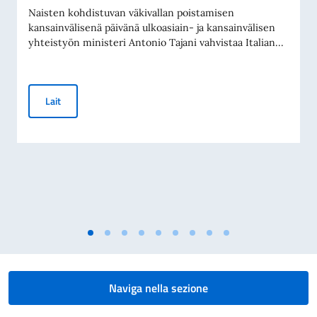
Naisten kohdistuvan väkivallan poistamisen
kansainvälisenä päivänä ulkoasiain- ja kansainvälisen
yhteistyön ministeri Antonio Tajani vahvistaa Italian...
Kansainvälinen päivä naisiin kohdistuvan väkivallan poistam
Lait
Naviga nella sezione