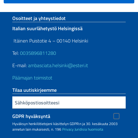
Footer section
Osoitteet ja yhteystiedot
Italian suurlähetystö Helsingissä
Itäinen Puistotie 4 – 00140 Helsinki
Tel:
0035896811280
E-mail:
ambasciata.helsinki@esteri.it
Päämajan toimistot
Tilaa uutiskirjeemme
Sähköpostiosoitteesi
GDPR hyväksyntä
Hyväksyn henkilötietojeni käsittelyn GDPR:n ja 30. kesäkuuta 2003
annetun lain mukaisesti, n. 196
Privacy
Juridisia huomioita