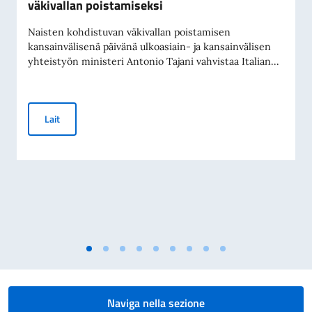
väkivallan poistamiseksi
Naisten kohdistuvan väkivallan poistamisen
kansainvälisenä päivänä ulkoasiain- ja kansainvälisen
yhteistyön ministeri Antonio Tajani vahvistaa Italian...
Kansainvälinen päivä naisiin kohdistuvan väkivallan poistam
Lait
Naviga nella sezione