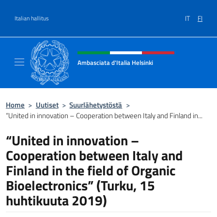
Siirry sisältöön
IT
FI
Italian hallitus
Header, social and menu of site
Ambasciata d'Italia Helsinki
Sito Ufficiale Ambasciata d'Italia a Helsinki
Home
>
Uutiset
>
Suurlähetystöstä
>
“United in innovation – Cooperation between Italy and Finland in...
“United in innovation –
Cooperation between Italy and
Finland in the field of Organic
Bioelectronics” (Turku, 15
huhtikuuta 2019)