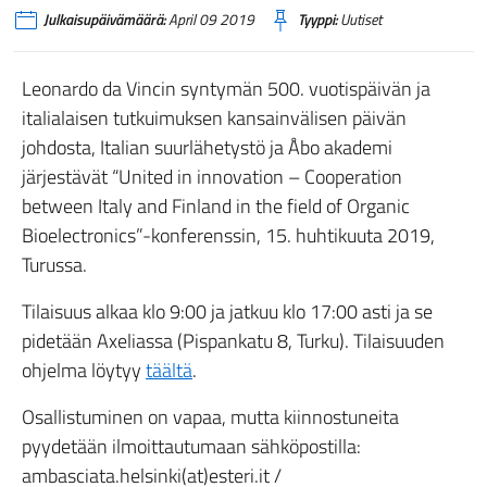
Julkaisupäivämäärä:
April 09 2019
Tyyppi:
Uutiset
Leonardo da Vincin syntymän 500. vuotispäivän ja
italialaisen tutkuimuksen kansainvälisen päivän
johdosta, Italian suurlähetystö ja Åbo akademi
järjestävät “United in innovation – Cooperation
between Italy and Finland in the field of Organic
Bioelectronics”-konferenssin, 15. huhtikuuta 2019,
Turussa.
Tilaisuus alkaa klo 9:00 ja jatkuu klo 17:00 asti ja se
pidetään Axeliassa (Pispankatu 8, Turku). Tilaisuuden
ohjelma löytyy
täältä
.
Osallistuminen on vapaa, mutta kiinnostuneita
pyydetään ilmoittautumaan sähköpostilla:
ambasciata.helsinki(at)esteri.it /