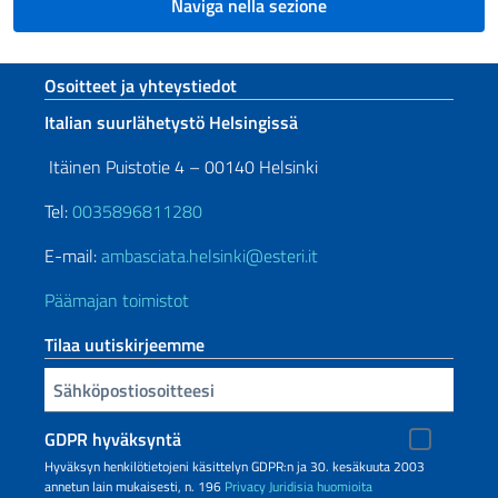
Naviga nella sezione
Footer section
Osoitteet ja yhteystiedot
Italian suurlähetystö Helsingissä
Itäinen Puistotie 4 – 00140 Helsinki
Tel:
0035896811280
E-mail:
ambasciata.helsinki@esteri.it
Päämajan toimistot
Tilaa uutiskirjeemme
Sähköpostiosoitteesi
GDPR hyväksyntä
Hyväksyn henkilötietojeni käsittelyn GDPR:n ja 30. kesäkuuta 2003
annetun lain mukaisesti, n. 196
Privacy
Juridisia huomioita