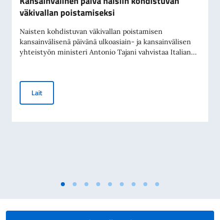
Kansainvälinen päivä naisiin kohdistuvan
väkivallan poistamiseksi
Naisten kohdistuvan väkivallan poistamisen
kansainvälisenä päivänä ulkoasiain- ja kansainvälisen
yhteistyön ministeri Antonio Tajani vahvistaa Italian...
Kansainvälinen päivä naisiin kohdistuvan väkivallan poistam
Lait