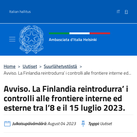
Siirry sisältöön
IT
FI
Italian hallitus
Header, social and menu of site
Ambasciata d'Italia Helsinki
Sito Ufficiale Ambasciata d'Italia a Helsinki
Home
>
Uutiset
>
Suurlähetystöstä
>
Avviso. La Finlandia reintrodurra’ i controlli alle frontiere interne ed...
Avviso. La Finlandia reintrodurra’ i
controlli alle frontiere interne ed
esterne tra l’8 e il 15 luglio 2023.
Julkaisupäivämäärä:
August 04 2023
Tyyppi:
Uutiset