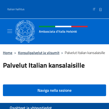
Siirry sisältöön
IT
FI
Italian hallitus
Header, social and menu of site
Ambasciata d'Italia Helsinki
Sito Ufficiale Ambasciata d'Italia a Helsinki
Home
>
Konsulipalvelut ja viisumit
>
Palvelut Italian kansalaisille
Palvelut Italian kansalaisille
Naviga nella sezione
Footer section
Osoitteet ja yhteystiedot