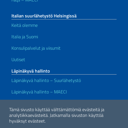
Italian suurlähetystö Helsingissä
Keitä olemme
Italia ja Suomi
Konsulipalvelut ja viisumit
Uutiset
Läpinäkyvä hallinto
Läpinäkyvä hallinto – Suurlähetystö
Läpinäkyvä hallinto – MAECI
Hyödyllisiä linkkejä
Tämä sivusto käyttää välttämättömiä evästeitä ja
Note legali
Privacy e cookie policy
Dichiarazione di accessibilità
analytiikkaevästeitä.
Jatkamalla sivuston käyttöä
hyväksyt evästeet.