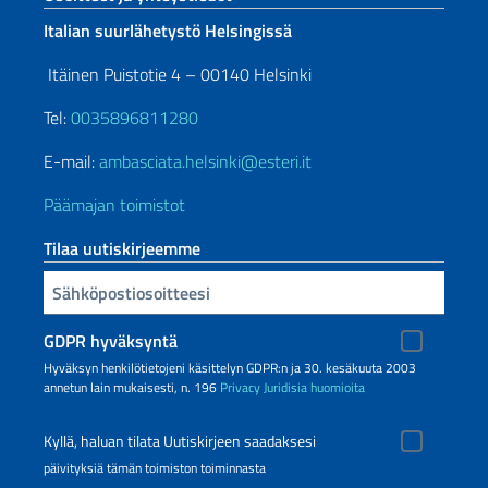
Italian suurlähetystö Helsingissä
Itäinen Puistotie 4 – 00140 Helsinki
Tel:
0035896811280
E-mail:
ambasciata.helsinki@esteri.it
Päämajan toimistot
Tilaa uutiskirjeemme
Sähköpostiosoitteesi
GDPR hyväksyntä
Hyväksyn henkilötietojeni käsittelyn GDPR:n ja 30. kesäkuuta 2003
annetun lain mukaisesti, n. 196
Privacy
Juridisia huomioita
Kyllä, haluan tilata Uutiskirjeen saadaksesi
päivityksiä tämän toimiston toiminnasta