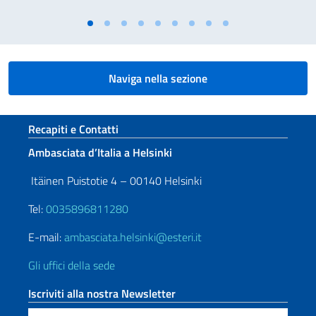
Naviga nella sezione
Sezione footer
Recapiti e Contatti
Ambasciata d’Italia a Helsinki
Itäinen Puistotie 4 – 00140 Helsinki
Tel:
0035896811280
E-mail:
ambasciata.helsinki@esteri.it
Gli uffici della sede
Iscriviti alla nostra Newsletter