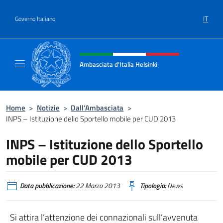
Salta al contenuto
IT
Governo Italiano
Intestazione sito, social e menù
Ambasciata d'Italia Helsinki
Sito Ufficiale Ambasciata d'Italia a Helsinki
Home
>
Notizie
>
Dall’Ambasciata
>
INPS – Istituzione dello Sportello mobile per CUD 2013
INPS – Istituzione dello Sportello
mobile per CUD 2013
Data pubblicazione:
22 Marzo 2013
Tipologia:
News
Si attira l’attenzione dei connazionali sull’avvenuta