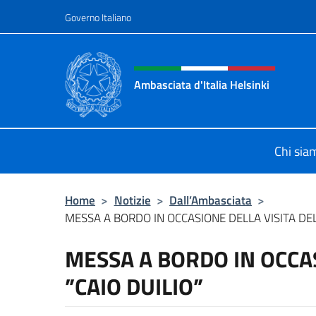
Salta al contenuto
Governo Italiano
Intestazione sito, social 
Ambasciata d'Italia Helsinki
Sito Ufficiale Ambasciata d'Italia a
Chi sia
Home
>
Notizie
>
Dall’Ambasciata
>
MESSA A BORDO IN OCCASIONE DELLA VISITA DEL
MESSA A BORDO IN OCCAS
”CAIO DUILIO”