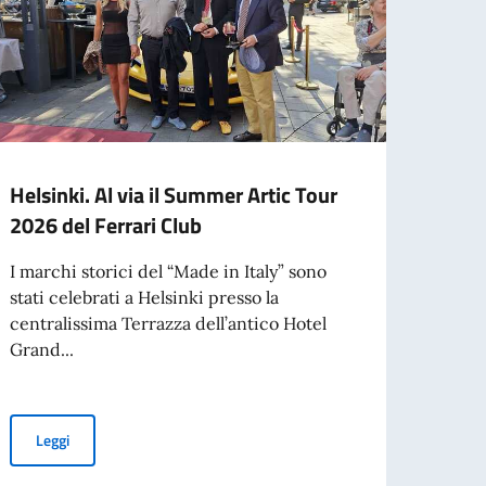
Helsinki. Al via il Summer Artic Tour
Elez
2026 del Ferrari Club
Nel 20
per il
I marchi storici del “Made in Italy” sono
stati celebrati a Helsinki presso la
centralissima Terrazza dell’antico Hotel
Grand...
Leg
Helsinki. Al via il Summer Artic Tour 2026 del Ferrari Club
Leggi
rio cartaceo non è valido per l’ingresso in Finlandia