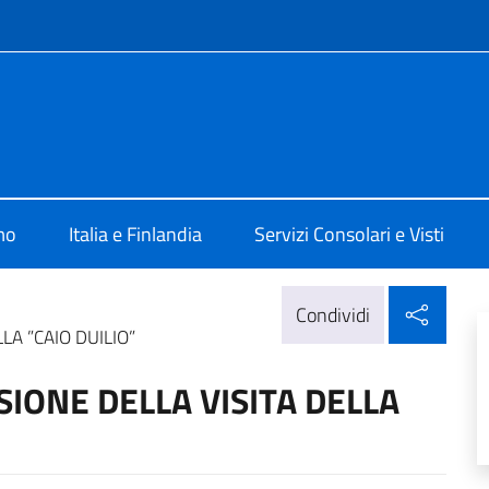
e menù
 Helsinki
mo
Italia e Finlandia
Servizi Consolari e Visti
Condi
Condividi
LA ”CAIO DUILIO”
IONE DELLA VISITA DELLA