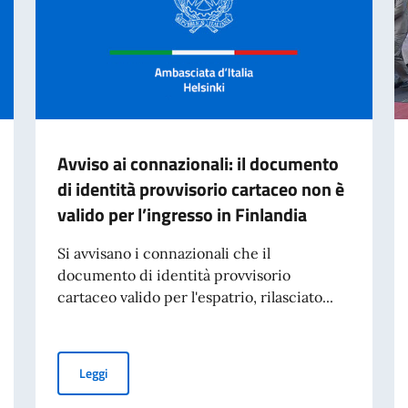
Avviso ai connazionali: il documento
di identità provvisorio cartaceo non è
valido per l’ingresso in Finlandia
Si avvisano i connazionali che il
documento di identità provvisorio
cartaceo valido per l'espatrio, rilasciato...
Avviso ai connazionali: il documento di identità provviso
Leggi