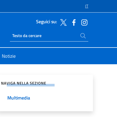
IT
Seguici su:
Cerca nel sito
Ricerca sito live
Notizie
vidi sui Social Network
NAVIGA NELLA SEZIONE
Multimedia