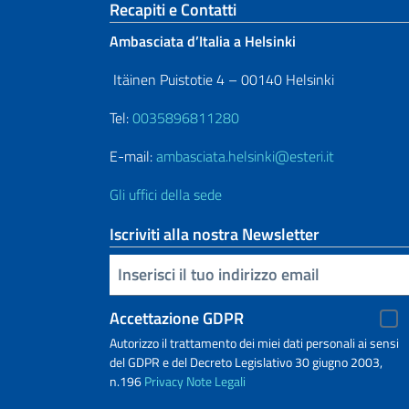
Sezione footer
Recapiti e Contatti
Ambasciata d’Italia a Helsinki
Itäinen Puistotie 4 – 00140 Helsinki
Tel:
0035896811280
E-mail:
ambasciata.helsinki@esteri.it
Gli uffici della sede
Iscriviti alla nostra Newsletter
Inserisci la tua email
Accettazione GDPR
Autorizzo il trattamento dei miei dati personali ai sensi
del GDPR e del Decreto Legislativo 30 giugno 2003,
n.196
Privacy
Note Legali