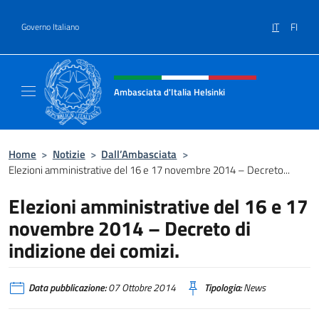
Salta al contenuto
IT
FI
Governo Italiano
Intestazione sito, social e menù
Ambasciata d'Italia Helsinki
Sito Ufficiale Ambasciata d'Italia a Helsinki
Home
>
Notizie
>
Dall’Ambasciata
>
Elezioni amministrative del 16 e 17 novembre 2014 – Decreto...
Elezioni amministrative del 16 e 17
novembre 2014 – Decreto di
indizione dei comizi.
Data pubblicazione:
07 Ottobre 2014
Tipologia:
News