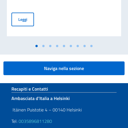
70° ANNIVERSARIO DELLA TRAGEDIA DI MARCINELLE E 25
Leggi
Naviga nella sezione
Sezione footer
Recapiti e Contatti
Ambasciata d’Italia a Helsinki
Itäinen Puistotie 4 – 00140 Helsinki
Tel:
0035896811280