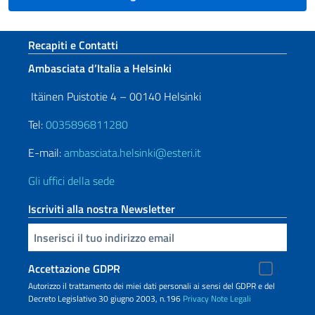
Sezione footer
Recapiti e Contatti
Ambasciata d’Italia a Helsinki
Itäinen Puistotie 4 – 00140 Helsinki
Tel:
0035896811280
E-mail:
ambasciata.helsinki@esteri.it
Gli uffici della sede
Iscriviti alla nostra Newsletter
Inserisci la tua email
Accettazione GDPR
Autorizzo il trattamento dei miei dati personali ai sensi del GDPR e del
Decreto Legislativo 30 giugno 2003, n.196
Privacy
Note Legali