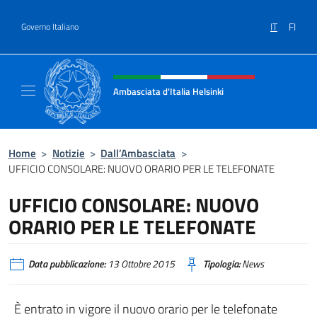
Salta al contenuto
IT
FI
Governo Italiano
Intestazione sito, social e menù
Ambasciata d'Italia Helsinki
Sito Ufficiale Ambasciata d'Italia a Helsinki
Home
>
Notizie
>
Dall’Ambasciata
>
UFFICIO CONSOLARE: NUOVO ORARIO PER LE TELEFONATE
UFFICIO CONSOLARE: NUOVO
ORARIO PER LE TELEFONATE
Data pubblicazione:
13 Ottobre 2015
Tipologia:
News
È entrato in vigore il nuovo orario per le telefonate