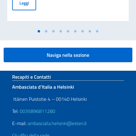
70° ANNIVERSARIO DELLA TRAGEDIA DI MARCINELLE E 25
Leggi
Naviga nella sezione
Sezione footer
Recapiti e Contatti
Ambasciata d’Italia a Helsinki
Itäinen Puistotie 4 – 00140 Helsinki
Tel:
0035896811280
E-mail:
ambasciata.helsinki@esteri.it
Gli uffici della sede