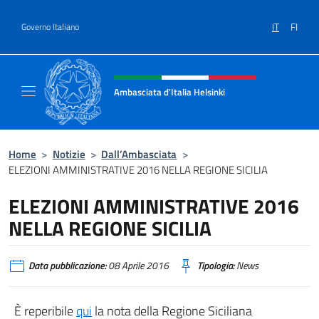
Salta al contenuto
IT
FI
Governo Italiano
Intestazione sito, social e menù
Ambasciata d'Italia Helsinki
Sito Ufficiale Ambasciata d'Italia a Helsinki
Home
>
Notizie
>
Dall’Ambasciata
>
ELEZIONI AMMINISTRATIVE 2016 NELLA REGIONE SICILIA
ELEZIONI AMMINISTRATIVE 2016
NELLA REGIONE SICILIA
Data pubblicazione:
08 Aprile 2016
Tipologia:
News
È reperibile
qui
la nota della Regione Siciliana