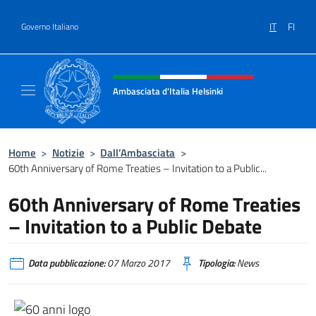
Salta al contenuto
IT
FI
Governo Italiano
Intestazione sito, social e menù
Ambasciata d'Italia Helsinki
Sito Ufficiale Ambasciata d'Italia a Helsinki
Home
>
Notizie
>
Dall’Ambasciata
>
60th Anniversary of Rome Treaties – Invitation to a Public...
60th Anniversary of Rome Treaties
– Invitation to a Public Debate
Data pubblicazione:
07 Marzo 2017
Tipologia:
News