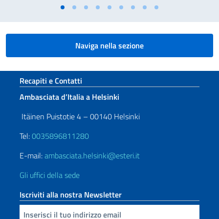
Naviga nella sezione
Sezione footer
Recapiti e Contatti
Ambasciata d’Italia a Helsinki
Itäinen Puistotie 4 – 00140 Helsinki
Tel:
0035896811280
E-mail:
ambasciata.helsinki@esteri.it
Gli uffici della sede
Iscriviti alla nostra Newsletter
Inserisci la tua email