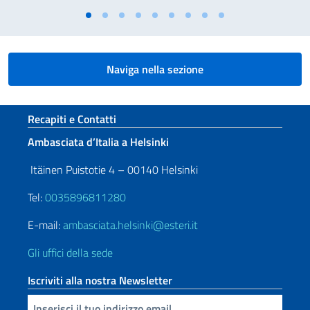
Naviga nella sezione
Sezione footer
Recapiti e Contatti
Ambasciata d’Italia a Helsinki
Itäinen Puistotie 4 – 00140 Helsinki
Tel:
0035896811280
E-mail:
ambasciata.helsinki@esteri.it
Gli uffici della sede
Iscriviti alla nostra Newsletter
Inserisci la tua email