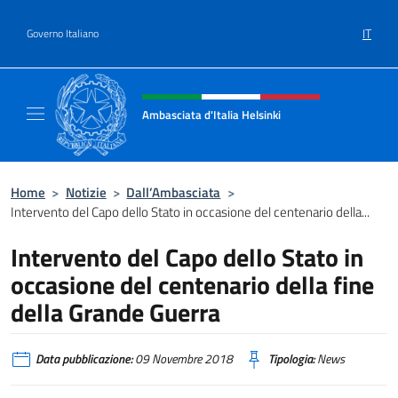
Salta al contenuto
IT
Governo Italiano
Intestazione sito, social e menù
Ambasciata d'Italia Helsinki
Sito Ufficiale Ambasciata d'Italia a Helsinki
Home
>
Notizie
>
Dall’Ambasciata
>
Intervento del Capo dello Stato in occasione del centenario della...
Intervento del Capo dello Stato in
occasione del centenario della fine
della Grande Guerra
Data pubblicazione:
09 Novembre 2018
Tipologia:
News