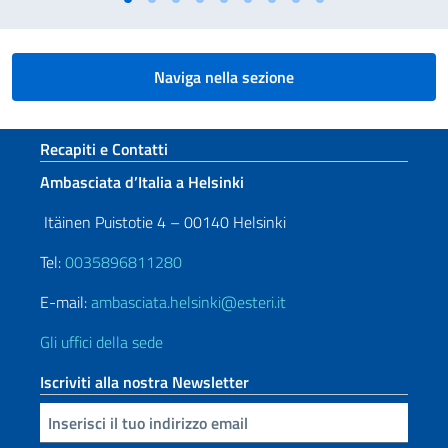
Naviga nella sezione
Sezione footer
Recapiti e Contatti
Ambasciata d’Italia a Helsinki
Itäinen Puistotie 4 – 00140 Helsinki
Tel:
0035896811280
E-mail:
ambasciata.helsinki@esteri.it
Gli uffici della sede
Iscriviti alla nostra Newsletter
Inserisci la tua email