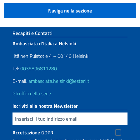
Naviga nella sezione
Sezione footer
Recapiti e Contatti
Ambasciata d’Italia a Helsinki
Itäinen Puistotie 4 – 00140 Helsinki
Tel:
0035896811280
E-mail:
ambasciata.helsinki@esteri.it
Gli uffici della sede
Iscriviti alla nostra Newsletter
Inserisci la tua email
Accettazione GDPR