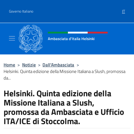
Salta al contenuto
IT
Governo Italiano
Intestazione sito, social e menù
Ambasciata d'Italia Helsinki
Sito Ufficiale Ambasciata d'Italia a Helsinki
Home
>
Notizie
>
Dall’Ambasciata
>
Helsinki. Quinta edizione della Missione Italiana a Slush, promossa
da...
Helsinki. Quinta edizione della
Missione Italiana a Slush,
promossa da Ambasciata e Ufficio
ITA/ICE di Stoccolma.