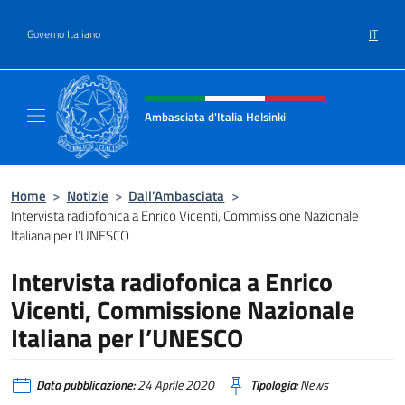
Salta al contenuto
IT
Governo Italiano
Intestazione sito, social e menù
Ambasciata d'Italia Helsinki
Sito Ufficiale Ambasciata d'Italia a Helsinki
Home
>
Notizie
>
Dall’Ambasciata
>
Intervista radiofonica a Enrico Vicenti, Commissione Nazionale
Italiana per l’UNESCO
Intervista radiofonica a Enrico
Vicenti, Commissione Nazionale
Italiana per l’UNESCO
Data pubblicazione:
24 Aprile 2020
Tipologia:
News