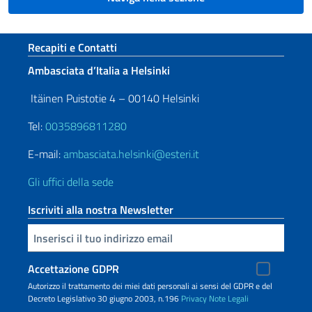
Sezione footer
Recapiti e Contatti
Ambasciata d’Italia a Helsinki
Itäinen Puistotie 4 – 00140 Helsinki
Tel:
0035896811280
E-mail:
ambasciata.helsinki@esteri.it
Gli uffici della sede
Iscriviti alla nostra Newsletter
Inserisci la tua email
Accettazione GDPR
Autorizzo il trattamento dei miei dati personali ai sensi del GDPR e del
Decreto Legislativo 30 giugno 2003, n.196
Privacy
Note Legali