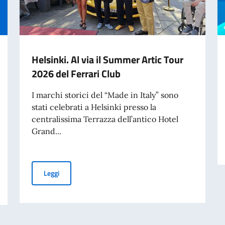
Helsinki. Al via il Summer Artic Tour
2026 del Ferrari Club
I marchi storici del “Made in Italy” sono
stati celebrati a Helsinki presso la
centralissima Terrazza dell’antico Hotel
Grand...
Helsinki. Al via il Summer Artic Tour 2026 del Ferrari Cl
Leggi
 provvisorio cartaceo non è valido per l’ingresso in Finlandia