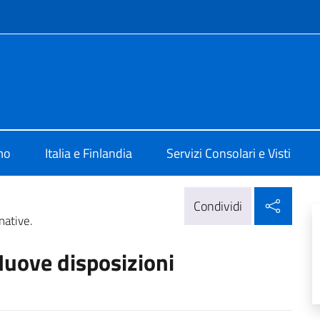
e menù
 Helsinki
mo
Italia e Finlandia
Servizi Consolari e Visti
Condi
Condividi
native.
Nuove disposizioni