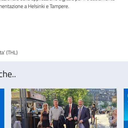
imentazione a Helsinki e Tampere.
ta’ (THL)
che..