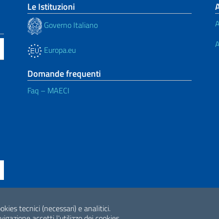
Le Istituzioni
A
Governo Italiano
A
Europa.eu
Domande frequenti
Faq – MAECI
ne di accessibilità
okies tecnici (necessari) e analitici.
2026 Copyright Min
gazione accetti l'utilizzo dei cookies.