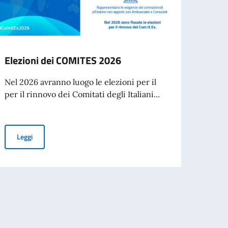
Elezioni dei COMITES 2026
Cessa
d’ide
Nel 2026 avranno luogo le elezioni per il
agos
per il rinnovo dei Comitati degli Italiani...
A part
cartac
Elezioni dei COMITES 2026
Leggi
Leg
ub