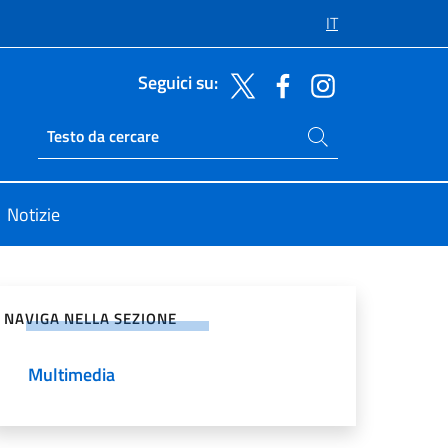
IT
Seguici su:
Cerca nel sito
Ricerca sito live
Notizie
vidi sui Social Network
NAVIGA NELLA SEZIONE
Multimedia