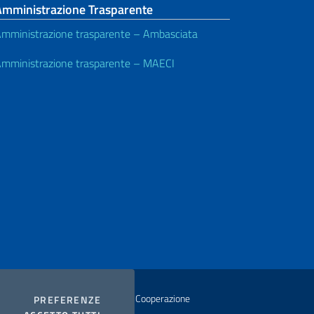
Amministrazione Trasparente
mministrazione trasparente – Ambasciata
mministrazione trasparente – MAECI
istero degli Affari Esteri e della Cooperazione
COOKIES
PREFERENZE