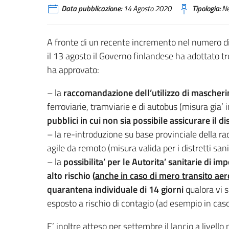
Data pubblicazione:
14 Agosto 2020
Tipologia:
N
A fronte di un recente incremento nel numero di 
il 13 agosto il Governo finlandese ha adottato tr
ha approvato:
– la
raccomandazione dell’utilizzo di mascherin
ferroviarie, tramviarie e di autobus (misura gia’ i
pubblici in cui non sia possibile assicurare il 
– la re-introduzione su base provinciale della ra
agile da remoto (misura valida per i distretti sanit
– la
possibilita’ per le Autorita’ sanitarie di imp
alto rischio (
anche in caso di mero transito ae
quarantena individuale di 14 giorni
qualora vi s
esposto a rischio di contagio (ad esempio in caso di
E’ inoltre atteso per settembre il lancio a livello