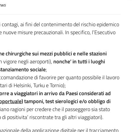
ews
contagi, ai fini del contenimento del rischio epidemico
e nuove misure precauzionali. In specifico, l’Esecutivo
e chirurgiche sui mezzi pubblici e nelle stazioni
n vigore negli aeroporti),
nonche’ in tutti i luoghi
distanziamento sociale
;
ccomandazione di favorire per quanto possibile il lavoro
ari di Helsinki, Turku e Tornio);
orre a viaggiatori in arrivo
da Paesi considerati ad
roportuale
) tamponi, test sierologici e/o obbligo di
iano ragioni per credere che il passeggero sia stato
 positivita’ riscontrate tra gli altri viaggiatori).
 nazionale della applicazione digitale per il tracciamento