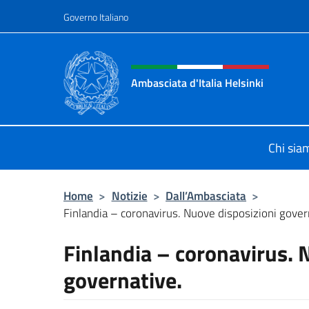
Salta al contenuto
Governo Italiano
Intestazione sito, social 
Ambasciata d'Italia Helsinki
Sito Ufficiale Ambasciata d'Italia a
Chi sia
Home
>
Notizie
>
Dall’Ambasciata
>
Finlandia – coronavirus. Nuove disposizioni gover
Finlandia – coronavirus. 
governative.