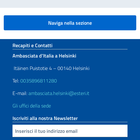
Naviga nella sezione
Sezione footer
Recapiti e Contatti
Ambasciata d’Italia a Helsinki
Itäinen Puistotie 4 – 00140 Helsinki
Tel:
0035896811280
E-mail:
ambasciata.helsinki@esteri.it
Gli uffici della sede
Iscriviti alla nostra Newsletter
Inserisci la tua email