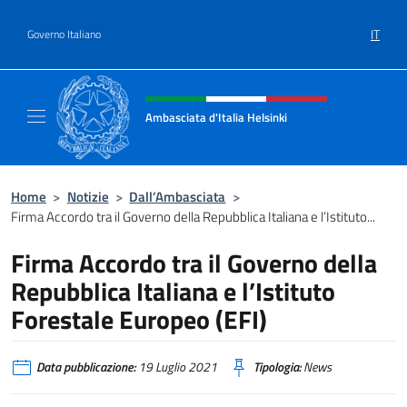
Salta al contenuto
IT
Governo Italiano
Intestazione sito, social e menù
Ambasciata d'Italia Helsinki
Sito Ufficiale Ambasciata d'Italia a Helsinki
Home
>
Notizie
>
Dall’Ambasciata
>
Firma Accordo tra il Governo della Repubblica Italiana e l’Istituto...
Firma Accordo tra il Governo della
Repubblica Italiana e l’Istituto
Forestale Europeo (EFI)
Data pubblicazione:
19 Luglio 2021
Tipologia:
News