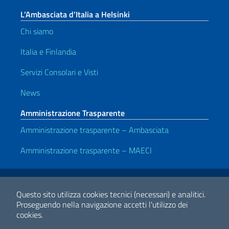
L’Ambasciata d’Italia a Helsinki
Chi siamo
Italia e Finlandia
Servizi Consolari e Visti
News
Amministrazione Trasparente
Amministrazione trasparente – Ambasciata
Amministrazione trasparente – MAECI
Link Utili
Note legali
Privacy e cookie policy
Dichiarazione di accessibilità
Questo sito utilizza cookies tecnici (necessari) e analitici.
Proseguendo nella navigazione accetti l'utilizzo dei
cookies.
2026 Copyright Ministero degli Affari Esteri e della Cooperazione