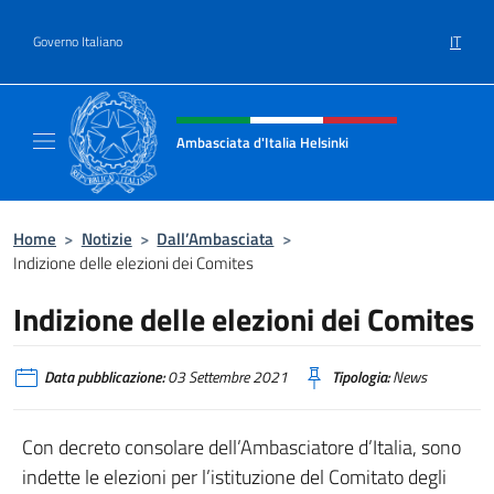
Salta al contenuto
IT
Governo Italiano
Intestazione sito, social e menù
Ambasciata d'Italia Helsinki
Sito Ufficiale Ambasciata d'Italia a Helsinki
Home
>
Notizie
>
Dall’Ambasciata
>
Indizione delle elezioni dei Comites
Indizione delle elezioni dei Comites
Data pubblicazione:
03 Settembre 2021
Tipologia:
News
Con decreto consolare dell’Ambasciatore d’Italia, sono
indette le elezioni per l’istituzione del Comitato degli