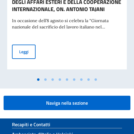
DEGLI AFFARI ESTERI E DELLA COOPERAZIONE
INTERNAZIONALE, ON. ANTONIO TAJANI
In occasione dell’8 agosto si celebra la “Giornata
nazionale del sacrificio del lavoro italiano nel...
70° ANNIVERSARIO DELLA TRAGEDIA DI MARCINELLE E 25
Leggi
Naviga nella sezione
Sezione footer
Recapiti e Contatti