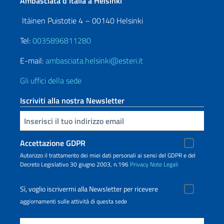
Ambasciata d’Italia a Helsinki
Itäinen Puistotie 4 – 00140 Helsinki
Tel:
0035896811280
E-mail:
ambasciata.helsinki@esteri.it
Gli uffici della sede
Iscriviti alla nostra Newsletter
Inserisci la tua email
Accettazione GDPR
Autorizzo il trattamento dei miei dati personali ai sensi del GDPR e del
Decreto Legislativo 30 giugno 2003, n.196
Privacy
Note Legali
Sì, voglio iscrivermi alla Newsletter per ricevere
aggiornamenti sulle attività di questa sede