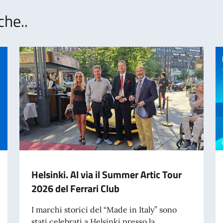
che..
Helsinki. Al via il Summer Artic Tour
2026 del Ferrari Club
I marchi storici del “Made in Italy” sono
stati celebrati a Helsinki presso la