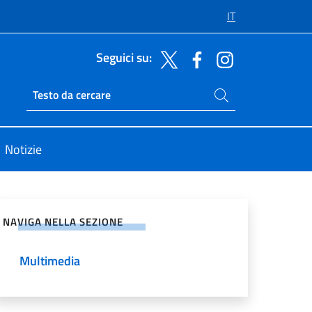
IT
Seguici su:
Cerca nel sito
Ricerca sito live
Notizie
vidi sui Social Network
NAVIGA NELLA SEZIONE
Multimedia