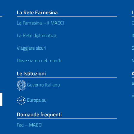
La Rete Farnesina
L
La Farnesina – il MAECI
C
La Rete diplomatica
I
Viaggiare sicuri
S
Dove siamo nel mondo
Le Istituzioni
A
Governo Italiano
A
Europa.eu
Domande frequenti
Faq – MAECI