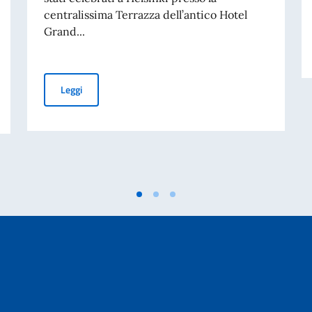
centralissima Terrazza dell’antico Hotel
Grand...
Helsinki. Al via il Summer Artic Tour 2026 del Ferrari Cl
Leggi
 provvisorio cartaceo non è valido per l’ingresso in Finlandia