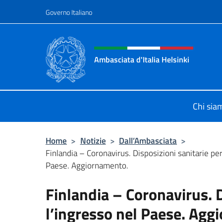
Salta al contenuto
Governo Italiano
Intestazione sito, social 
Ambasciata d'Italia Helsinki
Sito Ufficiale Ambasciata d'Italia a
Chi sia
Home
>
Notizie
>
Dall’Ambasciata
>
Finlandia – Coronavirus. Disposizioni sanitarie per
Paese. Aggiornamento.
Finlandia – Coronavirus. D
l’ingresso nel Paese. Agg