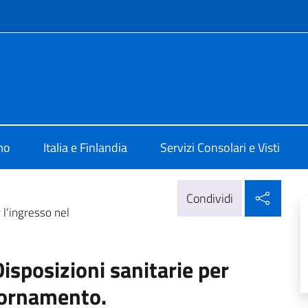
e menù
 Helsinki
mo
Italia e Finlandia
Servizi Consolari e Visti
Condi
Condividi
 l’ingresso nel
isposizioni sanitarie per
iornamento.