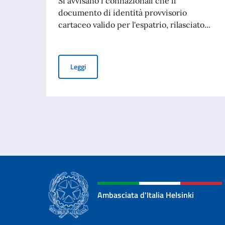
Si avvisano i connazionali che il
documento di identità provvisorio
cartaceo valido per l'espatrio, rilasciato...
Avviso ai connazionali: il documento di identità
Leggi
Ambasciata d'Italia Helsinki