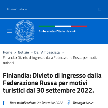
Salta al contenuto
IT
Governo Italiano
Intestazione sito, social e menù
Ambasciata d'Italia Helsinki
Sito Ufficiale Ambasciata d'Italia a Helsinki
Home
>
Notizie
>
Dall’Ambasciata
>
Finlandia: Divieto di ingresso dalla Federazione Russa per motivi
turistici...
Finlandia: Divieto di ingresso dalla
Federazione Russa per motivi
turistici dal 30 settembre 2022.
Data pubblicazione:
29 Settembre 2022
Tipologia:
News