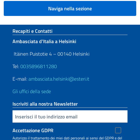
Naviga nella sezione
Sezione footer
Recapiti e Contatti
Ambasciata d’Italia a Helsinki
Itäinen Puistotie 4 – 00140 Helsinki
Tel:
0035896811280
E-mail:
ambasciata.helsinki@esteri.it
Gli uffici della sede
Iscriviti alla nostra Newsletter
Inserisci la tua email
Accettazione GDPR
Autorizzo il trattamento dei miei dati personali ai sensi del GDPR e del