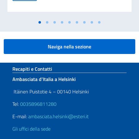
Naviga nella sezione
Sezione footer
Recapiti e Contatti
Ambasciata d’Italia a Helsinki
Itäinen Puistotie 4 – 00140 Helsinki
Tel:
0035896811280
E-mail:
ambasciata.helsinki@esteri.it
Gli uffici della sede