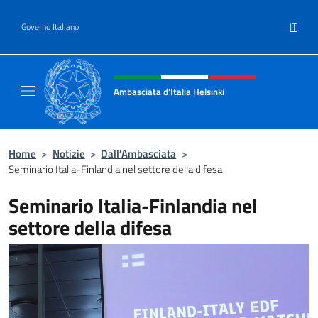
Salta al contenuto
IT
Governo Italiano
Intestazione sito, social e menù
Ambasciata d'Italia Helsinki
Sito Ufficiale Ambasciata d'Italia a Helsinki
Home
>
Notizie
>
Dall’Ambasciata
>
Seminario Italia-Finlandia nel settore della difesa
Seminario Italia-Finlandia nel
settore della difesa