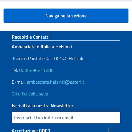
Naviga nella sezione
Sezione footer
Recapiti e Contatti
Ambasciata d’Italia a Helsinki
Itäinen Puistotie 4 – 00140 Helsinki
Tel:
0035896811280
E-mail:
ambasciata.helsinki@esteri.it
Gli uffici della sede
Iscriviti alla nostra Newsletter
Inserisci la tua email
Accettazione GDPR