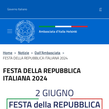
Salta al contenuto
IT
Governo Italiano
Intestazione sito, social e menù
Ambasciata d'Italia Helsinki
Sito Ufficiale Ambasciata d'Italia a Helsinki
Home
>
Notizie
>
Dall’Ambasciata
>
FESTA DELLA REPUBBLICA ITALIANA 2024
FESTA DELLA REPUBBLICA
ITALIANA 2024