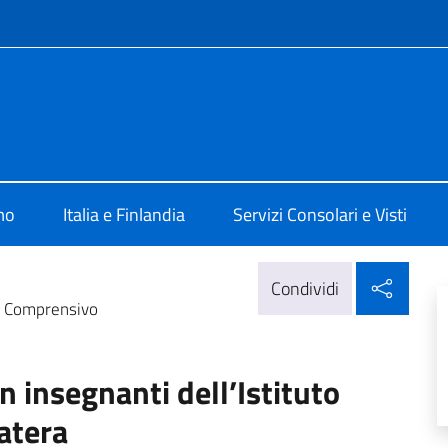
e menù
 Helsinki
mo
Italia e Finlandia
Servizi Consolari e Visti
Condi
Condividi
to Comprensivo
 insegnanti dell’Istituto
atera