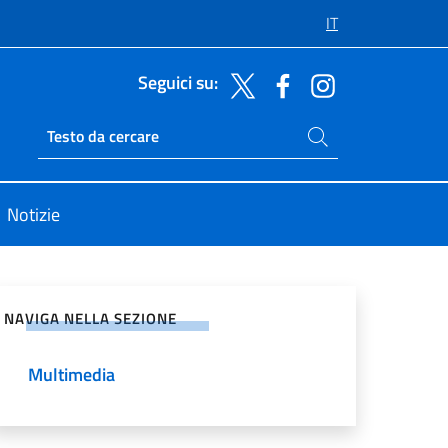
IT
Seguici su:
Cerca nel sito
Ricerca sito live
Notizie
vidi sui Social Network
NAVIGA NELLA SEZIONE
Multimedia