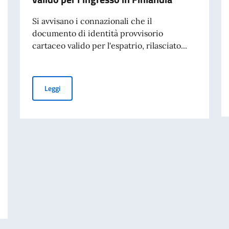
Si avvisano i connazionali che il
documento di identità provvisorio
cartaceo valido per l'espatrio, rilasciato...
Avviso ai connazionali: il documento di identità provviso
Leggi
INELLE E 25ª GIORNATA NAZIONALE DEL SACRIFICIO DEL LAVORO ITALIA