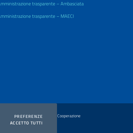
mministrazione trasparente – Ambasciata
mministrazione trasparente – MAECI
istero degli Affari Esteri e della Cooperazione
COOKIES
PREFERENZE
I COOKIES
ACCETTO TUTTI