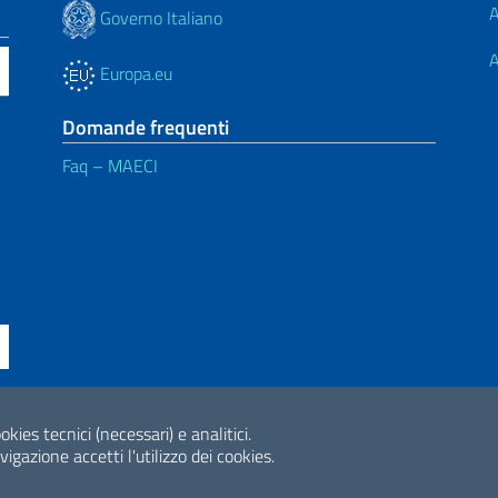
A
Governo Italiano
A
Europa.eu
Domande frequenti
Faq – MAECI
okies tecnici (necessari) e analitici.
ne di accessibilità
2026 Copyright Min
gazione accetti l'utilizzo dei cookies.
Internazionale