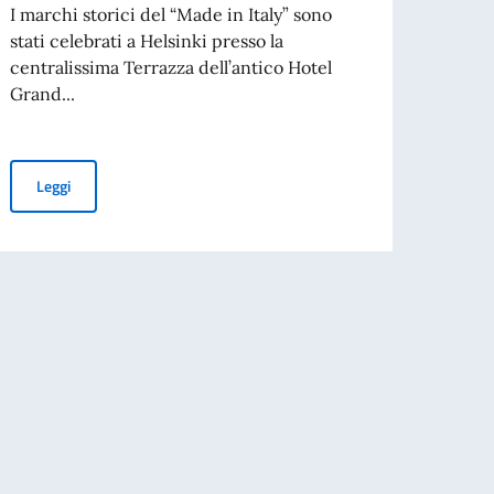
per il
I marchi storici del “Made in Italy” sono
stati celebrati a Helsinki presso la
centralissima Terrazza dell’antico Hotel
Grand...
Leg
Helsinki. Al via il Summer Artic Tour 2026 del Ferrari Club
Leggi
rio cartaceo non è valido per l’ingresso in Finlandia
NO NEL MONDO. MESSAGGIO DEL VICE PRESIDENTE DEL CONSIGLIO DEI M