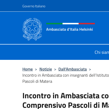
Salta al contenuto
Governo Italiano
Intestazione sito, social 
Ambasciata d'Italia Helsinki
Sito Ufficiale Ambasciata d'Italia a
Chi sia
Home
>
Notizie
>
Dall’Ambasciata
>
Incontro in Ambasciata con insegnanti dell’Istitu
Pascoli di Matera
Incontro in Ambasciata con
Comprensivo Pascoli di M