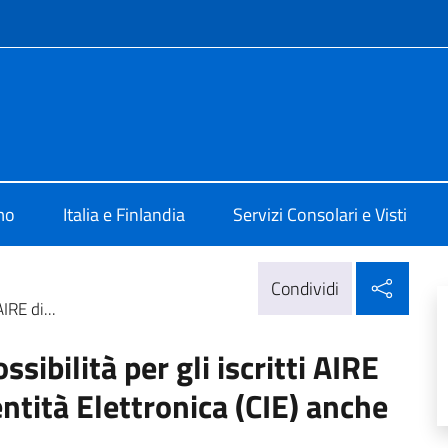
e menù
 Helsinki
mo
Italia e Finlandia
Servizi Consolari e Visti
Condi
Condividi
IRE di...
ibilità per gli iscritti AIRE
entità Elettronica (CIE) anche