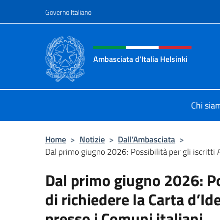
Salta al contenuto
Governo Italiano
Intestazione sito, social 
Ambasciata d'Italia Helsinki
Sito Ufficiale Ambasciata d'Italia a
Chi sia
Home
>
Notizie
>
Dall’Ambasciata
>
Dal primo giugno 2026: Possibilità per gli iscritti A
Dal primo giugno 2026: Poss
di richiedere la Carta d’Id
presso i Comuni italiani