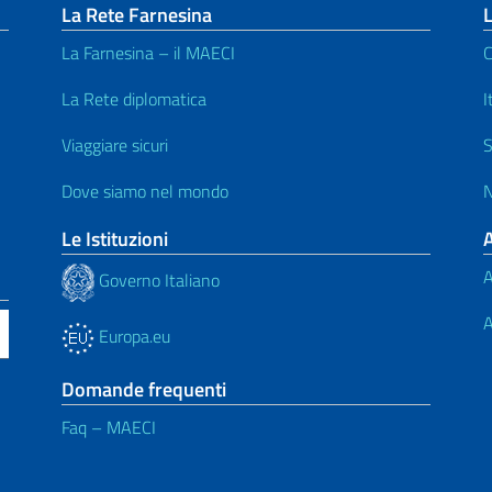
La Rete Farnesina
L
La Farnesina – il MAECI
C
La Rete diplomatica
I
Viaggiare sicuri
S
Dove siamo nel mondo
Le Istituzioni
A
Governo Italiano
A
Europa.eu
Domande frequenti
Faq – MAECI