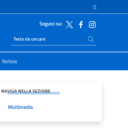
IT
Seguici su:
Cerca nel sito
Ricerca sito live
Notizie
vidi sui Social Network
NAVIGA NELLA SEZIONE
Multimedia