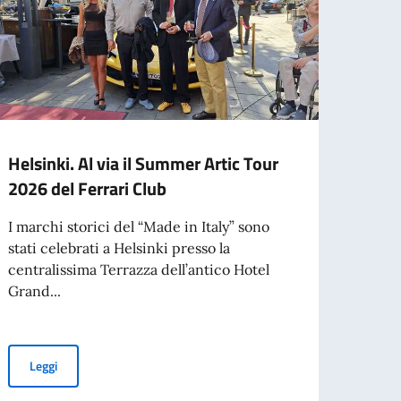
Helsinki. Al via il Summer Artic Tour
Elez
2026 del Ferrari Club
Nel 20
per il
I marchi storici del “Made in Italy” sono
stati celebrati a Helsinki presso la
centralissima Terrazza dell’antico Hotel
Grand...
Leg
Helsinki. Al via il Summer Artic Tour 2026 del Ferrari Club
Leggi
rio cartaceo non è valido per l’ingresso in Finlandia