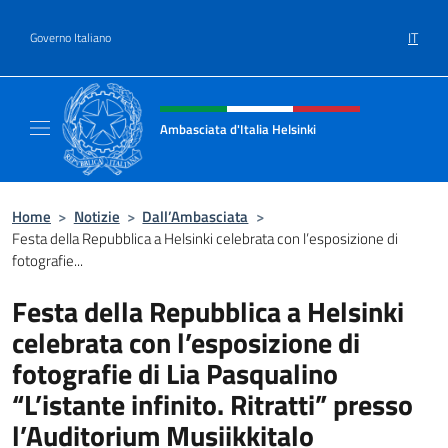
Salta al contenuto
IT
Governo Italiano
Intestazione sito, social e menù
Ambasciata d'Italia Helsinki
Sito Ufficiale Ambasciata d'Italia a Helsinki
Home
>
Notizie
>
Dall’Ambasciata
>
Festa della Repubblica a Helsinki celebrata con l’esposizione di
fotografie...
Festa della Repubblica a Helsinki
celebrata con l’esposizione di
fotografie di Lia Pasqualino
“L’istante infinito. Ritratti” presso
l’Auditorium Musiikkitalo