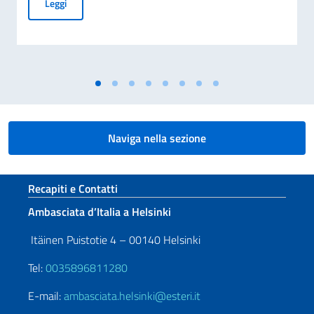
“World’s Best Cities” 2026. A Tampere riflettori su Milano e i
Leggi
Naviga nella sezione
Sezione footer
Recapiti e Contatti
Ambasciata d’Italia a Helsinki
Itäinen Puistotie 4 – 00140 Helsinki
Tel:
0035896811280
E-mail:
ambasciata.helsinki@esteri.it