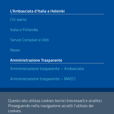
L’Ambasciata d’Italia a Helsinki
Chi siamo
Italia e Finlandia
Servizi Consolari e Visti
News
Amministrazione Trasparente
Amministrazione trasparente – Ambasciata
Amministrazione trasparente – MAECI
Link Utili
Note legali
Privacy e cookie policy
Dichiarazione di accessibilità
Questo sito utilizza cookies tecnici (necessari) e analitici.
Proseguendo nella navigazione accetti l'utilizzo dei
cookies.