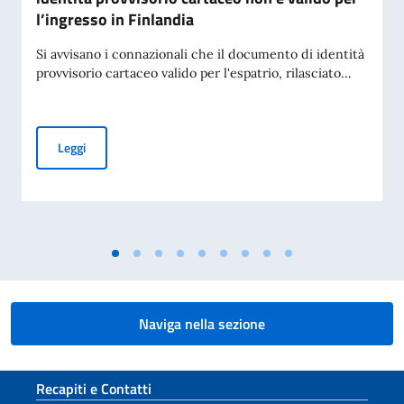
l’ingresso in Finlandia
Si avvisano i connazionali che il documento di identità
provvisorio cartaceo valido per l'espatrio, rilasciato...
Avviso ai connazionali: il documento di identità provvisorio 
Leggi
Naviga nella sezione
Sezione footer
Recapiti e Contatti