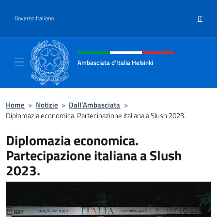
Salta al contenuto
IT
Governo Italiano
Intestazione sito, social e menù
Ambasciata d'Italia Helsinki
Sito Ufficiale Ambasciata d'Italia a Helsinki
Home
>
Notizie
>
Dall’Ambasciata
>
Diplomazia economica. Partecipazione italiana a Slush 2023.
Diplomazia economica.
Partecipazione italiana a Slush
2023.