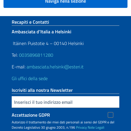
Naviga nella sezione
Sezione footer
Recapiti e Contatti
Ambasciata d’Italia a Helsinki
Itäinen Puistotie 4 – 00140 Helsinki
Tel:
0035896811280
E-mail:
ambasciata.helsinki@esteri.it
Gli uffici della sede
Iscriviti alla nostra Newsletter
Inserisci la tua email
Accettazione GDPR
Autorizzo il trattamento dei miei dati personali ai sensi del GDPR e del
Decreto Legislativo 30 giugno 2003, n.196
Privacy
Note Legali