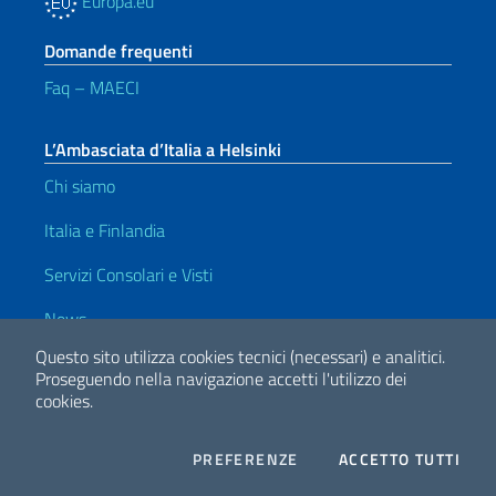
Europa.eu
Domande frequenti
Faq – MAECI
L’Ambasciata d’Italia a Helsinki
Chi siamo
Italia e Finlandia
Servizi Consolari e Visti
News
Questo sito utilizza cookies tecnici (necessari) e analitici.
Amministrazione Trasparente
Proseguendo nella navigazione accetti l'utilizzo dei
Amministrazione trasparente – Ambasciata
cookies.
Amministrazione trasparente – MAECI
COOKIES
I CO
PREFERENZE
ACCETTO TUTTI
Facebook
Twitter
Whatsapp