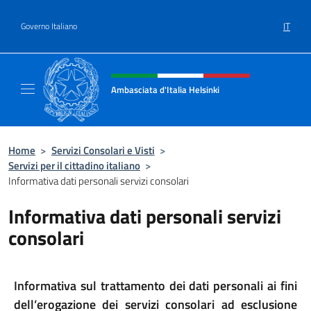
Salta al contenuto
IT
Governo Italiano
Intestazione sito, social e menù
Ambasciata d'Italia Helsinki
Sito Ufficiale Ambasciata d'Italia a Helsinki
Home
>
Servizi Consolari e Visti
>
Servizi per il cittadino italiano
>
Informativa dati personali servizi consolari
Informativa dati personali servizi
consolari
Informativa sul trattamento dei dati personali ai fini
dell’erogazione dei servizi consolari ad esclusione