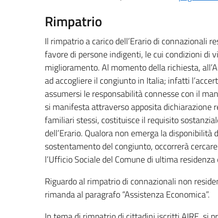
Rimpatrio
Il rimpatrio a carico dell’Erario di connazionali r
favore di persone indigenti, le cui condizioni di
miglioramento. Al momento della richiesta, all’Am
ad accogliere il congiunto in Italia; infatti l’acc
assumersi le responsabilità connesse con il man
si manifesta attraverso apposita dichiarazione r
familiari stessi, costituisce il requisito sostanzi
dell’Erario. Qualora non emerga la disponibilità de
sostentamento del congiunto, occorrerà cercare u
l’Ufficio Sociale del Comune di ultima residenza o 
Riguardo al rimpatrio di connazionali non residen
rimanda al paragrafo “Assistenza Economica”.
In tema di rimpatrio di cittadini iscritti AIRE, si p