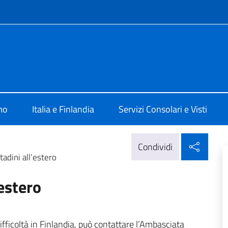
e menù
 Helsinki
mo
Italia e Finlandia
Servizi Consolari e Visti
Condi
Condividi
tadini all’estero
’estero
difficoltà in Finlandia, può contattare l’Ambasciata