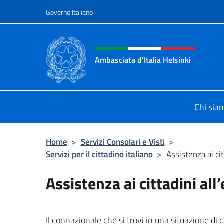
Salta al contenuto
Governo Italiano
Intestazione sito, social 
Ambasciata d'Italia Helsinki
Sito Ufficiale Ambasciata d'Italia a
Chi sia
Home
>
Servizi Consolari e Visti
>
Servizi per il cittadino italiano
>
Assistenza ai cit
Assistenza ai cittadini all
Il connazionale che si trovi in una situazione di 