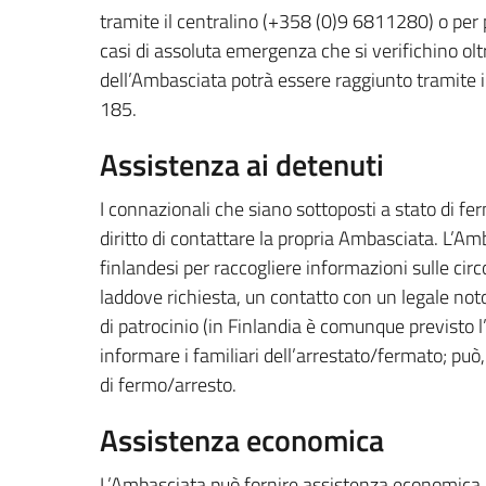
tramite il centralino (+358 (0)9 6811280) o per po
casi di assoluta emergenza che si verifichino oltr
dell’Ambasciata potrà essere raggiunto tramite 
185.
Assistenza ai detenuti
I connazionali che siano sottoposti a stato di fe
diritto di contattare la propria Ambasciata. L’A
finlandesi per raccogliere informazioni sulle circ
laddove richiesta, un contatto con un legale not
di patrocinio (in Finlandia è comunque previsto l’i
informare i familiari dell’arrestato/fermato; può,
di fermo/arresto.
Assistenza economica
L’Ambasciata può fornire assistenza economica ai