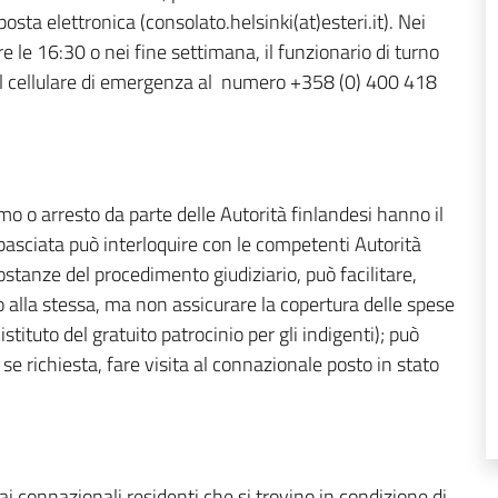
sta elettronica (consolato.helsinki(at)esteri.it). Nei
e le 16:30 o nei fine settimana, il funzionario di turno
il cellulare di emergenza al numero +358 (0) 400 418
rmo o arresto da parte delle Autorità finlandesi hanno il
mbasciata può interloquire con le competenti Autorità
ostanze del procedimento giudiziario, può facilitare,
o alla stessa, ma non assicurare la copertura delle spese
stituto del gratuito patrocinio per gli indigenti); può
 se richiesta, fare visita al connazionale posto in stato
 connazionali residenti che si trovino in condizione di